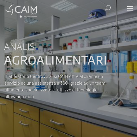
ANALISI
AGROALIMENTARI
Il laboratorio Centro Analisi CAIM offre al cliente un
servizio ed una assistenza a 360° grazie ad un team
altamente specializzato e l’utilizzo di tecnologie
all’avanguardia.