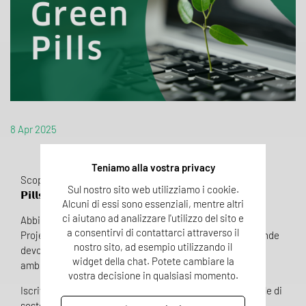
8 Apr 2025
Teniamo alla vostra privacy
Scoprilo in questo nuovo episodio di 𝗣𝗲𝗴𝗮𝘀𝗼 𝗚𝗿𝗲𝗲𝗻
Sul nostro sito web utilizziamo i cookie.
𝗣𝗶𝗹𝗹𝘀, il vostro boost mensile di #Sostenibilità! 🌱 💊
Alcuni di essi sono essenziali, mentre altri
ci aiutano ad analizzare l'utilizzo del sito e
Abbiamo chiesto all’Ing. @‌Erica Ragni - Sustainaibility
a consentirvi di contattarci attraverso il
Project Manager di
Pegaso Management
, perché le aziende
nostro sito, ad esempio utilizzando il
devono dare importanza a ciò che dichiarano a livello
widget della chat. Potete cambiare la
ambientale sui propri prodotti e servizi.
vostra decisione in qualsiasi momento.
Iscriviti al nostro canale e segui ogni mese le nostre pillole di
sostenibilità sui social!