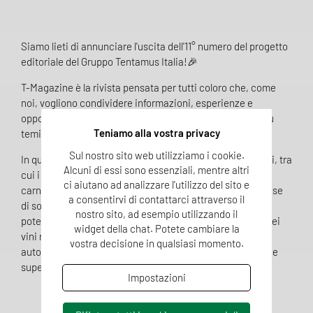
Siamo lieti di annunciare l'uscita dell'11° numero del progetto
editoriale del Gruppo Tentamus Italia!🎉
T-Magazine è la rivista pensata per tutti coloro che, come
noi, vogliono condividere informazioni, esperienze e
opportunità, creando spazi di confronto e discussione su
Teniamo alla vostra privacy
temi tecnici, analitici e di ricerca e sviluppo.
Sul nostro sito web utilizziamo i cookie.
In questa edizione, esploreremo una varietà di argomenti, tra
Alcuni di essi sono essenziali, mentre altri
cui i Green Claims, i nitriti e nitrati nei prodotti a base di
ci aiutano ad analizzare l'utilizzo del sito e
carne, il futuro della sicurezza nei dispositivi medici a base
a consentirvi di contattarci attraverso il
di sostanza, i requisiti per la vigilanza delle piscine, i
nostro sito, ad esempio utilizzando il
potenziali rischi del sushi e pokè, le variazioni di colore nei
widget della chat. Potete cambiare la
vini rosati e l'importanza della validazione degli erogatori
vostra decisione in qualsiasi momento.
automatizzati per la disinfezione di ambienti circoscritti e
superfici. 🔬 🌐
Impostazioni